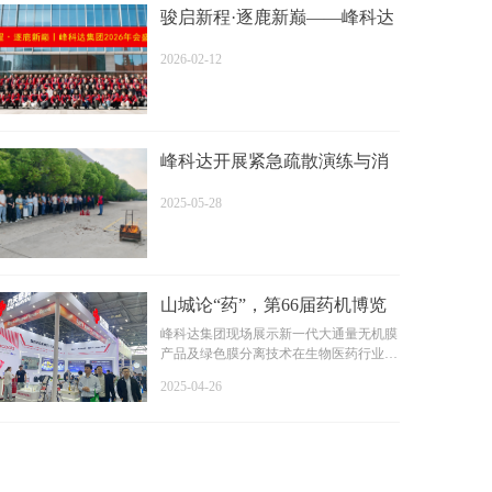
骏启新程·逐鹿新巅——峰科达
2026 年会盛典圆满落幕
2026-02-12
峰科达开展紧急疏散演练与消
防火灾应急演练活动！
2025-05-28
山城论“药”，第66届药机博览
会亮点回顾！
峰科达集团现场展示新一代大通量无机膜
产品及绿色膜分离技术在生物医药行业的
运用成果。
2025-04-26