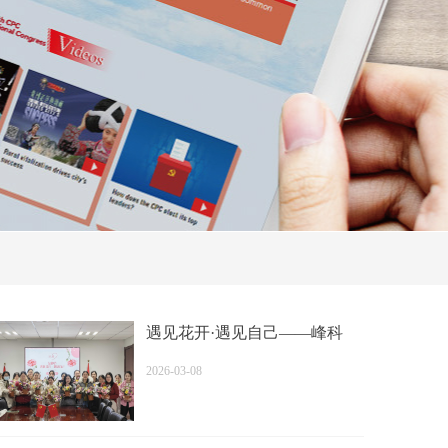
遇见花开·遇见自己——峰科
达“三八”妇女节花艺沙龙圆满
2026-03-08
落幕