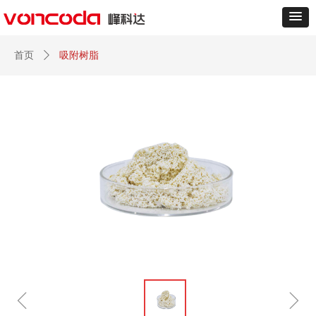
首页
ꄲ
吸附树脂
ꁆ
ꁇ