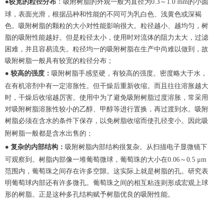
●
较宽的粒径分布
：吸附树脂的外观一般为直径为
0.3～1.0 mm的小圆
球，表面光滑
，
根据品种和性能的不同可为乳白色、浅黄色或深褐
色。吸附树脂的颗粒的大小对性能影响很大。粒径越小、越均匀
，
树
脂的吸附性能越好。但是粒径太小
，
使用时对流体的阻力太大，过滤
困难，并且容易流失。粒径均一的吸附树脂在生产中尚难以做到，故
吸附树脂一般具有较宽的粒径分布；
●
较高的强度：
吸附树脂手感坚硬，有较高的强度。密度略大于水，
在有机溶剂中有一定溶胀性。但干燥后重新收缩。而且往往溶胀越大
时，干燥后收缩越厉害。使用中为了避免吸附树脂过度溶胀，常采用
对吸附树脂溶胀性较小的乙醇、甲醇等进行置换，再过渡到水。吸附
树脂必须在含水的条件下保存，以免树脂收缩而使孔径变小。因此吸
附树脂一般都是含水出售的
；
●
复杂的内部结构：
吸附树脂内部结构很复杂。从
扫描电子显微镜
下
可观察到。树脂内部像一堆葡萄微球，葡萄珠的大小在
0.06～0.5 μm
范围内，葡萄珠之间存在许多空隙
。
这实际上就是树脂的孔。研究表
明葡萄球内部还有许多微孔。葡萄珠之间的相互粘连则形成宏观上球
形的树脂。正是这种多孔结构赋予树脂优良的吸附性能。