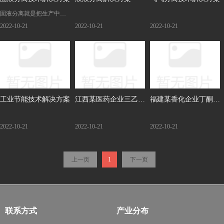
固液分离就是把生产中含
水的中间或最终产品（包
2022-10-21
2022-10-21
2022-10-21
括排出物） 的液相和固相
分开，即从悬浮液中将固
体颗粒与液相分离的作
业。常用的固液 分离有两
大类：一类是沉降，依靠
机械力和离心惯性力等
工业节能技术解决方案
江西某医药企业三乙胺
福建某香化企业丁酮分
分离纯化解决方案
离纯化解决方案
2022-10-21
2022-10-21
2022-10-21
上一页
1
下一页
联系方式
产业分布
——
——